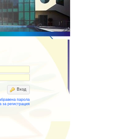
Вход
абравена парола
а за регистрация