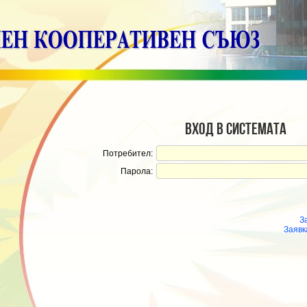
Вход в системата
Потребител:
Парола:
З
Заявк